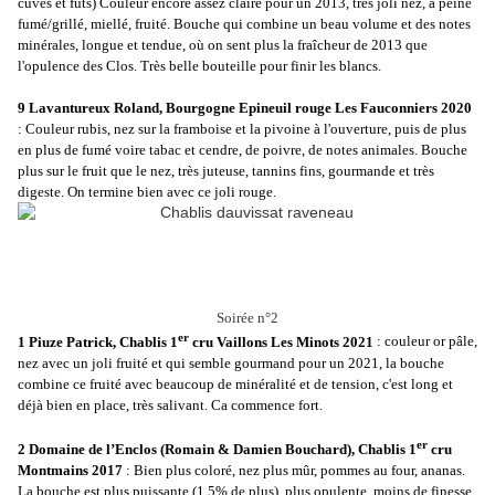
cuves et fûts) Couleur encore assez claire pour un 2013, très joli nez, à peine
fumé/grillé, miellé, fruité. Bouche qui combine un beau volume et des notes
minérales, longue et tendue, où on sent plus la fraîcheur de 2013 que
l'opulence des Clos. Très belle bouteille pour finir les blancs.
9 Lavantureux Roland, Bourgogne Epineuil rouge Les Fauconniers 2020
: Couleur rubis, nez sur la framboise et la pivoine à l'ouverture, puis de plus
en plus de fumé voire tabac et cendre, de poivre, de notes animales. Bouche
plus sur le fruit que le nez, très juteuse, tannins fins, gourmande et très
digeste. On termine bien avec ce joli rouge.
Soirée n°2
er
1 Piuze Patrick, Chablis 1
cru Vaillons Les Minots 2021
: couleur or pâle,
nez avec un joli fruité et qui semble gourmand pour un 2021, la bouche
combine ce fruité avec beaucoup de minéralité et de tension, c'est long et
déjà bien en place, très salivant. Ca commence fort.
er
2 Domaine de l’Enclos (Romain & Damien Bouchard), Chablis 1
cru
Montmains 2017
: Bien plus coloré, nez plus mûr, pommes au four, ananas.
La bouche est plus puissante (1,5% de plus), plus opulente, moins de finesse,