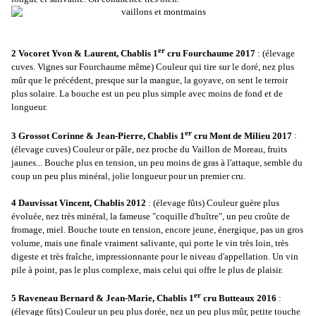
er
2 Vocoret Yvon & Laurent, Chablis 1
cru Fourchaume 2017
: (élevage
cuves. Vignes sur Fourchaume même) Couleur qui tire sur le doré, nez plus
mûr que le précédent, presque sur la mangue, la goyave, on sent le terroir
plus solaire. La bouche est un peu plus simple avec moins de fond et de
longueur.
er
3 Grossot Corinne & Jean-Pierre, Chablis 1
cru Mont de Milieu 2017
:
(élevage cuves) Couleur or pâle, nez proche du Vaillon de Moreau, fruits
jaunes... Bouche plus en tension, un peu moins de gras à l'attaque, semble du
coup un peu plus minéral, jolie longueur pour un premier cru.
4 Dauvissat Vincent, Chablis 2012
: (élevage fûts) Couleur guère plus
évoluée, nez très minéral, la fameuse "coquille d'huître", un peu croûte de
fromage, miel. Bouche toute en tension, encore jeune, énergique, pas un gros
volume, mais une finale vraiment salivante, qui porte le vin très loin, très
digeste et très fraîche, impressionnante pour le niveau d'appellation. Un vin
pile à point, pas le plus complexe, mais celui qui offre le plus de plaisir.
er
5 Raveneau Bernard & Jean-Marie, Chablis 1
cru Butteaux 2016
:
(élevage fûts) Couleur un peu plus dorée, nez un peu plus mûr, petite touche