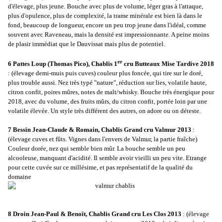
d'élevage, plus jeune. Bouche avec plus de volume, léger gras à l'attaque,
plus d'opulence, plus de complexité, la trame minérale est bien là dans le
fond, beaucoup de longueur, encore un peu trop jeune dans l'idéal, comme
souvent avec Raveneau, mais la densité est impressionnante. A peine moins
de plasir immédiat que le Dauvissat mais plus de potentiel.
er
6 Pattes Loup (Thomas Pico), Chablis 1
cru Butteaux Mise Tardive 2018
: (élevage demi-muis puis cuves) couleur plus foncée, qui tire sur le doré,
plus trouble aussi. Nez très typé "nature", réduction sur lies, volatile haute,
citron confit, poires mûres, notes de malt/whisky. Bouche très énergique pour
2018, avec du volume, des fruits mûrs, du citron confit, portée loin par une
volatile élevée. Un style très différent des autres, on adore ou on déteste.
7 Bessin Jean-Claude & Romain, Chablis Grand cru Valmur 2013
:
(élevage cuves et fûts. Vignes dans l'envers de Valmur, la partie fraîche)
Couleur dorée, nez qui semble bien mûr. La bouche semble un peu
alcooleuse, manquant d'acidité. Il semble avoir vieilli un peu vite. Etrange
pour cette cuvée sur ce millésime, et pas représentatif de la qualité du
domaine
8 Droin Jean-Paul & Benoît, Chablis Grand cru Les Clos 2013
: (élevage