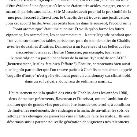
d'être évident à une époque où les vins étaient très acides, maigres, en sous-
maturité, parfois sans malo... Si le Muscadet avait pour lui la proximité de la
mer pour l'accord huître/citron, le Chablis devait trouver une justification
pour cet accord facile. Avec ces petits fossiles dans le sous-sol, l'accord sur le
"pont aromatique" était une aubaine. Et voilà qu'on forme les futurs
vignerons, les sommeliers, les consommateurs... à cette légende pendant que
l'on vend sur toutes les tables parisiennes puis du monde entier du Chablis
avec les douzaines d'huîtres. Demandez à un Raveneau si ses belles cuvées
s'accordent bien avec l'huître ! Sancerre, par exemple, tout aussi
kimméridgien n'a pas pu bénéficier de la même "typicité de son AOC"
(heureusement, le silex fera bien l'affaire !). Ensuite, comprenons bien aussi
que le goût particulier que l'on trouve parfois à Chablis commuément appelé
"coquille d'huître" n'est guère étonnant pour un chardonnay sur climat froid,
dans un sol calcaire, donc issu de sédiments marins...
Heureusement pour la qualité des vins de Chablis, dans les années 1980,
deux domaines précurseurs, Raveneau et Dauvissat, ont eu l'ambition de
montrer que de grands vins pouvaient être issus de ces terroirs, à condition
de limiter les rendements, de vendanger à la main, de travailler les sols, de
rallonger les élevages, de passer les vins en fûts, de faire les malos... Ils sont
désormais suivis par une nouvelle génération de vignerons très talentueux.