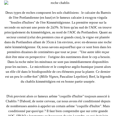
Deux types de roches composent les sols chablisiens : le calcaire du Barrois
de l'ère Portlandienne (en haut) et le fameux calcaire à exogyra virgula
"fossiles d'huîtres" de l'ère Kimméridgienne. La première repose sur la
seconde en suivant une pente de 2à3%. Si bien qu'au sud de l'AOC on trouve
principalement du kimméridgien, au nord de l'AOC du Portlandien. Quant au
secteur central (celui des premiers crus et grands crus), la vigne est plantée
dans du Portlandien allant de 35cm à 1m environ, avec en-dessous une roche
mère kimméridgienne. Or, nous savons aujourd'hui que ce sont bien dans les
premières dizaines de centimètres que tout se joue : "Une autre idée reçue
doit être mise en perspective : l'origine des nutriments dont le cep a besoin.
Dans la roche mère les minéraux ne sont pas immédiatement disponibles
pour les racines... Le microbiote et le complexe argilo-humique jouent alors
un rôle clé dans le biodisponible de ces éléments pour la plante. Ce dernier
est un peu le coffre-fort" (
Mille Vignes
, Pascaline Lepeltier). Bref, la légende
du chablis kimméridgien est en bonne partie usurpée.
D'où provient alors ce fameux arôme "coquille d'huître" toujours associé à
Chablis ? D'abord, de notre cerveau, car nous avons été conditionné depuis
de nombreuses années à appeler un certain arôme "coquille d'huître". Mais
conditionné par quoi/qui ? Il faut bien comprendre que sur cette grande
AOC, l'INAO a longtemps eu beaucoup de vin à vendre, ce qui était loin