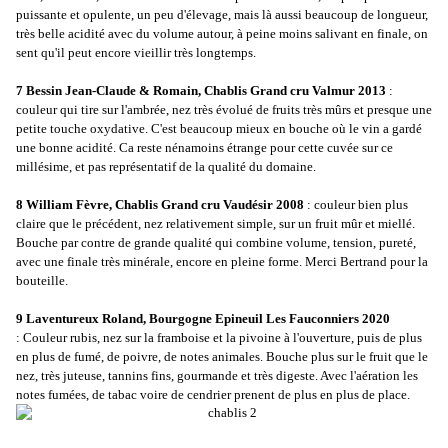
puissante et opulente, un peu d'élevage, mais là aussi beaucoup de longueur,
très belle acidité avec du volume autour, à peine moins salivant en finale, on
sent qu'il peut encore vieillir très longtemps.
7 Bessin Jean-Claude & Romain, Chablis Grand cru Valmur 2013
:
couleur qui tire sur l'ambrée, nez très évolué de fruits très mûrs et presque une
petite touche oxydative. C'est beaucoup mieux en bouche où le vin a gardé
une bonne acidité. Ca reste nénamoins étrange pour cette cuvée sur ce
millésime, et pas représentatif de la qualité du domaine.
8 William Fèvre, Chablis Grand cru Vaudésir 2008
: couleur bien plus
claire que le précédent, nez relativement simple, sur un fruit mûr et miellé.
Bouche par contre de grande qualité qui combine volume, tension, pureté,
avec une finale très minérale, encore en pleine forme. Merci Bertrand pour la
bouteille.
9 Laventureux Roland, Bourgogne Epineuil Les Fauconniers 2020
: Couleur rubis, nez sur la framboise et la pivoine à l'ouverture, puis de plus
en plus de fumé, de poivre, de notes animales. Bouche plus sur le fruit que le
nez, très juteuse, tannins fins, gourmande et très digeste. Avec l'aération les
notes fumées, de tabac voire de cendrier prenent de plus en plus de place.