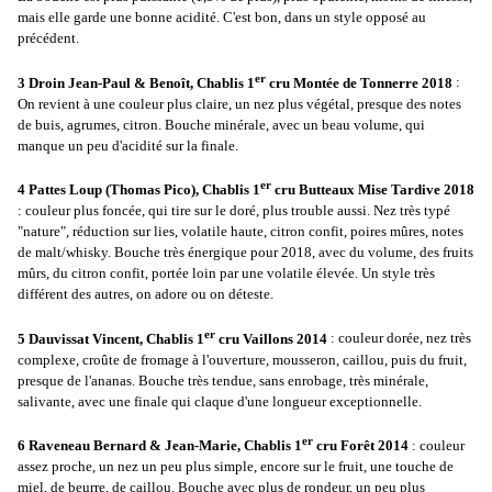
mais elle garde une bonne acidité. C'est bon, dans un style opposé au
précédent.
er
3 Droin Jean-Paul & Benoît, Chablis 1
cru Montée de Tonnerre 2018
:
On revient à une couleur plus claire, un nez plus végétal, presque des notes
de buis, agrumes, citron. Bouche minérale, avec un beau volume, qui
manque un peu d'acidité sur la finale.
er
4 Pattes Loup (Thomas Pico), Chablis 1
cru Butteaux Mise Tardive 2018
: couleur plus foncée, qui tire sur le doré, plus trouble aussi. Nez très typé
"nature", réduction sur lies, volatile haute, citron confit, poires mûres, notes
de malt/whisky. Bouche très énergique pour 2018, avec du volume, des fruits
mûrs, du citron confit, portée loin par une volatile élevée. Un style très
différent des autres, on adore ou on déteste.
er
5 Dauvissat Vincent, Chablis 1
cru Vaillons 2014
: couleur dorée, nez très
complexe, croûte de fromage à l'ouverture, mousseron, caillou, puis du fruit,
presque de l'ananas. Bouche très tendue, sans enrobage, très minérale,
salivante, avec une finale qui claque d'une longueur exceptionnelle.
er
6 Raveneau Bernard & Jean-Marie, Chablis 1
cru Forêt 2014
: couleur
assez proche, un nez un peu plus simple, encore sur le fruit, une touche de
miel, de beurre, de caillou. Bouche avec plus de rondeur, un peu plus