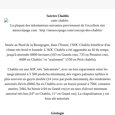
Soirées Chablis
La plupart des informations suivantes proviennent de l'excellent site
monocépage.com : http://monocepage.com/concept-des-chablis/
Située au Nord de la Bourgogne, dans l'Yonne, l'AOC Chablis bénéficie d'un
climat très froid et humide. L'AOC Chablis a été aggrandie au fil du temps,
jusqu'à atteindre 6800 hectares (103 en Grands crus, 735 en Premiers crus,
4400 en Chablis ! et "seulement" 1550 en Petit chablis).
Chablis est une AOC très "mécanisée", avec un bon espacement entre les
rangs (densité à 5 500 pieds/ha minimum), des vignes palissées taillées le
plus souvent en guyot double (14 yeux par pieds maximum), des rendements
autorisés élevés (60hL/ha en Chablis avec un butoir poussé à 70hL certaines
années, 54hL/ha butoir à 64 en Grand cru) et un taux d'alcool minimum
autorisé très bas (10° en Chablis, 11° en Grand cru). La chaptalisation y est
bien sûr autorisée.
Géologie