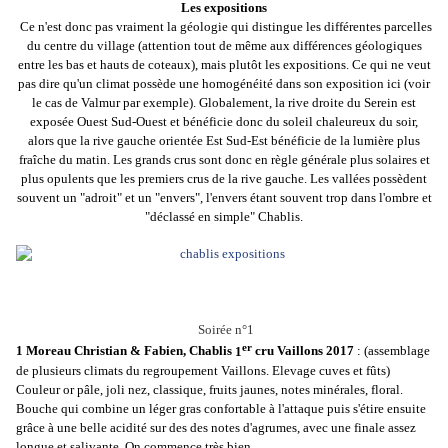
Les expositions
Ce n'est donc pas vraiment la géologie qui distingue les différentes parcelles
du centre du village (attention tout de même aux différences géologiques
entre les bas et hauts de coteaux), mais plutôt les expositions. Ce qui ne veut
pas dire qu'un climat possède une homogénéité dans son exposition ici (voir
le cas de Valmur par exemple). Globalement, la rive droite du Serein est
exposée Ouest Sud-Ouest et bénéficie donc du soleil chaleureux du soir,
alors que la rive gauche orientée Est Sud-Est bénéficie de la lumière plus
fraîche du matin. Les grands crus sont donc en règle générale plus solaires et
plus opulents que les premiers crus de la rive gauche. Les vallées possèdent
souvent un "adroit" et un "envers", l'envers étant souvent trop dans l'ombre et
"déclassé en simple" Chablis.
Soirée n°1
er
1 Moreau Christian & Fabien, Chablis
1
cru Vaillons 2017
: (assemblage
de plusieurs climats du regroupement Vaillons. Elevage cuves et fûts)
Couleur or pâle, joli nez, classique, fruits jaunes, notes minérales, floral.
Bouche qui combine un léger gras confortable à l'attaque puis s'étire ensuite
grâce à une belle acidité sur des des notes d'agrumes, avec une finale assez
longue et salivante. On commence très bien.