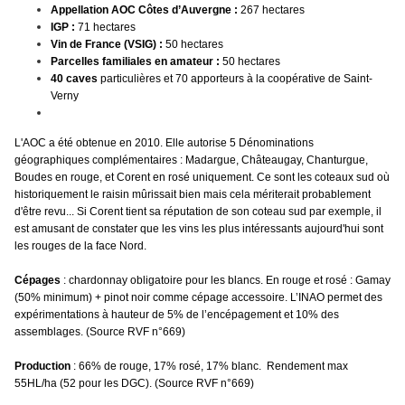
Appellation AOC Côtes d’Auvergne :
267 hectares
IGP :
71 hectares
Vin de France (VSIG) :
50 hectares
Parcelles familiales en amateur :
50 hectares
40 caves
particulières et 70 apporteurs à la coopérative de Saint-
Verny
L'AOC a été obtenue en 2010. Elle autorise 5 Dénominations
géographiques complémentaires : Madargue, Châteaugay, Chanturgue,
Boudes en rouge, et Corent en rosé uniquement. Ce sont les coteaux sud où
historiquement le raisin mûrissait bien mais cela mériterait probablement
d'être revu... Si Corent tient sa réputation de son coteau sud par exemple, il
est amusant de constater que les vins les plus intéressants aujourd'hui sont
les rouges de la face Nord.
Cépages
: chardonnay obligatoire pour les blancs. En rouge et rosé : Gamay
(50% minimum) + pinot noir comme cépage accessoire. L’INAO permet des
expérimentations à hauteur de 5% de l’encépagement et 10% des
assemblages. (Source RVF n°669)
Production
: 66% de rouge, 17% rosé, 17% blanc. Rendement max
55HL/ha (52 pour les DGC). (Source RVF n°669)