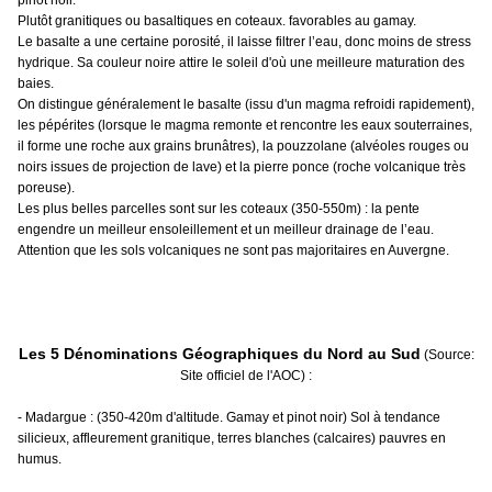
pinot noir.
Plutôt granitiques ou basaltiques en coteaux. favorables au gamay.
Le basalte a une certaine porosité, il laisse filtrer l’eau, donc moins de stress
hydrique. Sa couleur noire attire le soleil d'où une meilleure maturation des
baies.
On distingue généralement le basalte (issu d'un magma refroidi rapidement),
les pépérites (lorsque le magma remonte et rencontre les eaux souterraines,
il forme une roche aux grains brunâtres), la pouzzolane (alvéoles rouges ou
noirs issues de projection de lave) et la pierre ponce (roche volcanique très
poreuse).
Les plus belles parcelles sont sur les coteaux (350-550m) : la pente
engendre un meilleur ensoleillement et un meilleur drainage de l’eau.
Attention que les sols volcaniques ne sont pas majoritaires en Auvergne.
Les 5 Dénominations Géographiques du Nord au Sud
(Source:
Site officiel de l'AOC) :
- Madargue : (350-420m d'altitude. Gamay et pinot noir) Sol à tendance
silicieux, affleurement granitique, terres blanches (calcaires) pauvres en
humus.