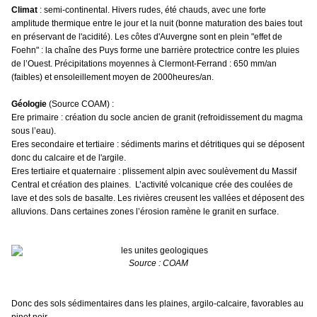
Climat
: semi-continental. Hivers rudes, été chauds, avec une forte
amplitude thermique entre le jour et la nuit (bonne maturation des baies tout
en préservant de l'acidité). Les côtes d'Auvergne sont en plein "effet de
Foehn" : la chaîne des Puys forme une barrière protectrice contre les pluies
de l’Ouest. Précipitations moyennes à Clermont-Ferrand : 650 mm/an
(faibles) et ensoleillement moyen de 2000heures/an.
Géologie
(Source COAM) :
Ere primaire : création du socle ancien de granit (refroidissement du magma
sous l’eau).
Eres secondaire et tertiaire : sédiments marins et détritiques qui se déposent
donc du calcaire et de l'argile.
Eres tertiaire et quaternaire : plissement alpin avec soulèvement du Massif
Central et création des plaines. L’activité volcanique crée des coulées de
lave et des sols de basalte. Les rivières creusent les vallées et déposent des
alluvions. Dans certaines zones l’érosion ramène le granit en surface.
Source : COAM
Donc des sols sédimentaires dans les plaines, argilo-calcaire, favorables au