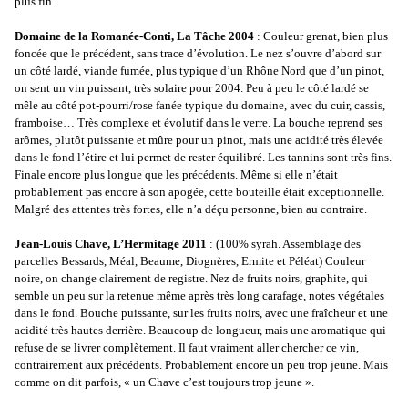
plus fin.
Domaine de la Romanée-Conti, La Tâche 2004
: Couleur grenat, bien plus
foncée que le précédent, sans trace d’évolution. Le nez s’ouvre d’abord sur
un côté lardé, viande fumée, plus typique d’un Rhône Nord que d’un pinot,
on sent un vin puissant, très solaire pour 2004. Peu à peu le côté lardé se
mêle au côté pot-pourri/rose fanée typique du domaine, avec du cuir, cassis,
framboise… Très complexe et évolutif dans le verre. La bouche reprend ses
arômes, plutôt puissante et mûre pour un pinot, mais une acidité très élevée
dans le fond l’étire et lui permet de rester équilibré. Les tannins sont très fins.
Finale encore plus longue que les précédents. Même si elle n’était
probablement pas encore à son apogée, cette bouteille était exceptionnelle.
Malgré des attentes très fortes, elle n’a déçu personne, bien au contraire.
Jean-Louis Chave, L’Hermitage 2011
: (100% syrah. Assemblage des
parcelles Bessards, Méal, Beaume, Diognères, Ermite et Péléat) Couleur
noire, on change clairement de registre. Nez de fruits noirs, graphite, qui
semble un peu sur la retenue même après très long carafage, notes végétales
dans le fond. Bouche puissante, sur les fruits noirs, avec une fraîcheur et une
acidité très hautes derrière. Beaucoup de longueur, mais une aromatique qui
refuse de se livrer complètement. Il faut vraiment aller chercher ce vin,
contrairement aux précédents. Probablement encore un peu trop jeune. Mais
comme on dit parfois, « un Chave c’est toujours trop jeune ».