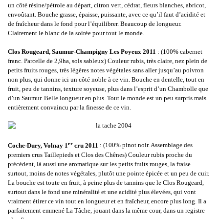
un côté résine/pétrole au départ, citron vert, cédrat, fleurs blanches, abricot,
envoûtant. Bouche grasse, épaisse, puissante, avec ce qu’il faut d’acidité et
de fraîcheur dans le fond pour l’équilibrer. Beaucoup de longueur.
Clairement le blanc de la soirée pour tout le monde.
Clos Rougeard, Saumur-Champigny Les Poyeux 2011
: (100% cabernet
franc. Parcelle de 2,9ha, sols sableux) Couleur rubis, très claire, nez plein de
petits fruits rouges, très légères notes végétales sans aller jusqu’au poivron
non plus, qui donne ici un côté noble à ce vin. Bouche en dentelle, tout en
fruit, peu de tannins, texture soyeuse, plus dans l’esprit d’un Chambolle que
d’un Saumur. Belle longueur en plus. Tout le monde est un peu surpris mais
entièrement convaincu par la finesse de ce vin.
er
Coche-Dury, Volnay 1
cru 2011
: (100% pinot noir. Assemblage des
premiers crus Taillepieds et Clos des Chênes) Couleur rubis proche du
précédent, là aussi une aromatique sur les petits fruits rouges, la fraise
surtout, moins de notes végétales, plutôt une pointe épicée et un peu de cuir.
La bouche est toute en fruit, à peine plus de tannins que le Clos Rougeard,
surtout dans le fond une minéralité et une acidité plus élevées, qui vont
vraiment étirer ce vin tout en longueur et en fraîcheur, encore plus long. Il a
parfaitement emmené La Tâche, jouant dans la même cour, dans un registre