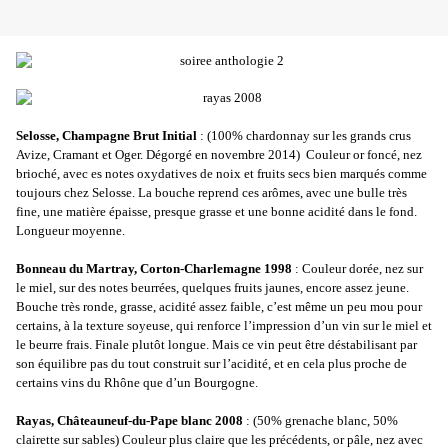
Selosse, Champagne Brut Initial
: (100% chardonnay sur les grands crus
Avize, Cramant et Oger. Dégorgé en novembre 2014) Couleur or foncé, nez
brioché, avec es notes oxydatives de noix et fruits secs bien marqués comme
toujours chez Selosse. La bouche reprend ces arômes, avec une bulle très
fine, une matière épaisse, presque grasse et une bonne acidité dans le fond.
Longueur moyenne.
Bonneau du Martray, Corton-Charlemagne 1998
: Couleur dorée, nez sur
le miel, sur des notes beurrées, quelques fruits jaunes, encore assez jeune.
Bouche très ronde, grasse, acidité assez faible, c’est même un peu mou pour
certains, à la texture soyeuse, qui renforce l’impression d’un vin sur le miel et
le beurre frais. Finale plutôt longue. Mais ce vin peut être déstabilisant par
son équilibre pas du tout construit sur l’acidité, et en cela plus proche de
certains vins du Rhône que d’un Bourgogne.
Rayas, Châteauneuf-du-Pape blanc 2008
: (50% grenache blanc, 50%
clairette sur sables) Couleur plus claire que les précédents, or pâle, nez avec