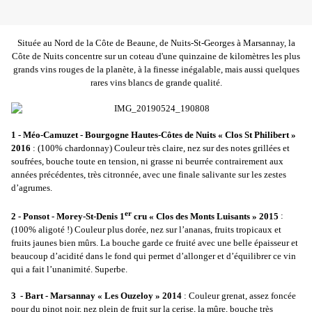
Située au Nord de la Côte de Beaune, de Nuits-St-Georges à Marsannay, la
Côte de Nuits concentre sur un coteau d'une quinzaine de kilomètres les plus
grands vins rouges de la planète, à la finesse inégalable, mais aussi quelques
rares vins blancs de grande qualité.
1 - Méo-Camuzet - Bourgogne Hautes-Côtes de Nuits « Clos St Philibert »
2016
: (100% chardonnay) Couleur très claire, nez sur des notes grillées et
soufrées, bouche toute en tension, ni grasse ni beurrée contrairement aux
années précédentes, très citronnée, avec une finale salivante sur les zestes
d’agrumes.
er
2 - Ponsot - Morey-St-Denis 1
cru « Clos des Monts Luisants » 2015
:
(100% aligoté !) Couleur plus dorée, nez sur l’ananas, fruits tropicaux et
fruits jaunes bien mûrs. La bouche garde ce fruité avec une belle épaisseur et
beaucoup d’acidité dans le fond qui permet d’allonger et d’équilibrer ce vin
qui a fait l’unanimité. Superbe.
3 - Bart - Marsannay « Les Ouzeloy » 2014
: Couleur grenat, assez foncée
pour du pinot noir, nez plein de fruit sur la cerise, la mûre, bouche très