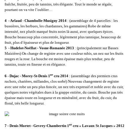
fraîche, fruitée, peu de tannins, très élégante. Tout le monde se régale,
pourtant on va vite l’oublier…
4 - Arlaud
-
Chambolle-Musigny 2014
: (assemblage de 4 parcelles : les
bussières, les herbues, les chardannes, les gammaires) Robe de même
intensité, nez plutôt marqué fruits noirs là aussi, avec quelques épices.
Bouche beaucoup plus concentrée, légèrement plus tannique, beaucoup de
fruit, plus d’épaisseur et plus de longueur.
5 - Hudelot-Noëllat - Vosne-Romanée 2013
: (principalement sur Basses
Maizières) On change de registre avec une couleur rubis, un nez sur les fruits
rouges et la rose. La bouche est moins épaisse mais plus tendue, peu de
tannins, toute en finesse et en élégance.
er
6 - Dujac - Morey-St-Denis 1
cru 2014
: (assemblage des premiers crus
ruchots, charières, millandes, clos sorbé) Nouveau changement de registre
avec une robe un peu plus foncée, un nez très expressif et noble avec du cuir,
quelques notes végétales dues à la grappe entière, du cassis. Bouche pas très
épaisse mais toute en longueur et en minéralité, avec du fruit, du cuir, du
floral, très belle longueur.
er
7 - Denis Mortet - Gevrey-Chambertin 1
cru « Lavaux St Jacques » 2012