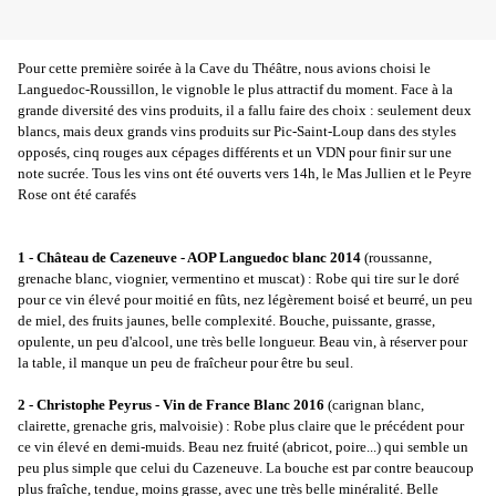
Pour cette première soirée à la Cave du Théâtre, nous avions choisi le
Languedoc-Roussillon, le vignoble le plus attractif du moment. Face à la
grande diversité des vins produits, il a fallu faire des choix : seulement deux
blancs, mais deux grands vins produits sur Pic-Saint-Loup dans des styles
opposés, cinq rouges aux cépages différents et un VDN pour finir sur une
note sucrée. Tous les vins ont été ouverts vers 14h, le Mas Jullien et le Peyre
Rose ont été carafés
1 - Château de Cazeneuve - AOP Languedoc blanc 2014
(roussanne,
grenache blanc, viognier, vermentino et muscat) : Robe qui tire sur le doré
pour ce vin élevé pour moitié en fûts, nez légèrement boisé et beurré, un peu
de miel, des fruits jaunes, belle complexité. Bouche, puissante, grasse,
opulente, un peu d'alcool, une très belle longueur. Beau vin, à réserver pour
la table, il manque un peu de fraîcheur pour être bu seul.
2 - Christophe Peyrus - Vin de France Blanc 2016
(carignan blanc,
clairette, grenache gris, malvoisie) : Robe plus claire que le précédent pour
ce vin élevé en demi-muids. Beau nez fruité (abricot, poire...) qui semble un
peu plus simple que celui du Cazeneuve. La bouche est par contre beaucoup
plus fraîche, tendue, moins grasse, avec une très belle minéralité. Belle