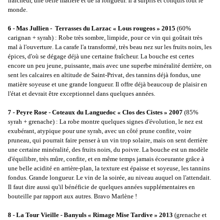
fraîcheur, une belle matière et de la longueur. Il a surpris et conquis tout le
monde.
6
- Mas Jullien - Terrasses du Larzac « Lous rougeos » 2015
(60%
carignan + syrah) : Robe très sombre, limpide, pour ce vin qui goûtait très
mal à l'ouverture. La carafe l'a transformé, très beau nez sur les fruits noirs, les
épices, d'où se dégage déjà une certaine fraîcheur. La bouche est certes
encore un peu jeune, puissante, mais avec une superbe minéralité derrière, on
sent les calcaires en altitude de Saint-Privat, des tannins déjà fondus, une
matière soyeuse et une grande longueur. Il offre déjà beaucoup de plaisir en
l'état et devrait être exceptionnel dans quelques années.
7
- Peyre Rose - Coteaux du Languedoc « Clos des Cistes » 2007
(85%
syrah + grenache) : La robe montre quelques signes d'évolution, le nez est
exubérant, atypique pour une syrah, avec un côté prune confite, voire
pruneau, qui pourrait faire penser à un vin trop solaire, mais on sent derrière
une certaine minéralité, des fruits noirs, du poivre. La bouche est un modèle
d'équilibre, très mûre, confite, et en même temps jamais écoeurante grâce à
une belle acidité en arrière-plan, la texture est épaisse et soyeuse, les tannins
fondus. Grande longueur. Le vin de la soirée, au niveau auquel on l'attendait.
Il faut dire aussi qu'il bénéficie de quelques années supplémentaires en
bouteille par rapport aux autres. Bravo Marlène !
8
-
La Tour Vieille - Banyuls « Rimage Mise Tardive » 2013
(grenache et