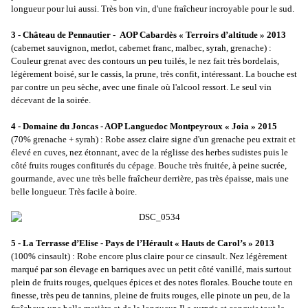
longueur pour lui aussi. Très bon vin, d'une fraîcheur incroyable pour le sud.
3 - Château de Pennautier - AOP Cabardès « Terroirs d’altitude » 2013
(cabernet sauvignon, merlot, cabernet franc, malbec, syrah, grenache) :
Couleur grenat avec des contours un peu tuilés, le nez fait très bordelais,
légèrement boisé, sur le cassis, la prune, très confit, intéressant. La bouche est
par contre un peu sèche, avec une finale où l'alcool ressort. Le seul vin
décevant de la soirée.
4
- Domaine du Joncas - AOP Languedoc Montpeyroux « Joia » 2015
(70% grenache + syrah) : Robe assez claire signe d'un grenache peu extrait et
élevé en cuves, nez étonnant, avec de la réglisse des herbes sudistes puis le
côté fruits rouges confiturés du cépage. Bouche très fruitée, à peine sucrée,
gourmande, avec une très belle fraîcheur derrière, pas très épaisse, mais une
belle longueur. Très facile à boire.
5
- La Terrasse d’Elise - Pays de l’Hérault « Hauts de Carol’s » 2013
(100% cinsault) : Robe encore plus claire pour ce cinsault. Nez légèrement
marqué par son élevage en barriques avec un petit côté vanillé, mais surtout
plein de fruits rouges, quelques épices et des notes florales. Bouche toute en
finesse, très peu de tannins, pleine de fruits rouges, elle pinote un peu, de la