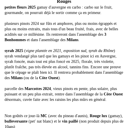
Rouges
petites fleurs 2025
gamay d'auvergne en carbo : carbo sur le fruit,
gourmande, on pourrait déjà le sortir comme ça en primeur.
plusieurs pinots 2024 sur fûts et amphores, plus ou moins égrappés et
plus ou moins extraits, mais tous d'un beau fruité, frais, avec de belles
acidités sur ce millésime. Ils rentreront dans l'assemblage des
3
Bonhommes
et dans l'assemblage des
Milans
.
syrah 2025
(
vigne plantée en 2021, exposition sud, syrah du Rhône
)
syrah vendangé plus tard que les gamays et les pinot ici en Auvergne,
syrah foncée, mais tout est plus foncé en 2025, florale, très violette,
plutôt fraîche, pas très élevée en alcool, tannins fins. Encore une preuve
que le cépage se plaît bien ici. Il rentrera probablement dans l'assemblage
des
Milans
(ou de la
Côte Ouest
).
parcelle des
Marcottes 2024
, vieux pinots en pente, plus solaire, plus
puissant et un peu plus extrait, rentre dans l'assemblage de la
Côte Ouest
désormais, cuvée faite avec les raisins les plus mûrs en général.
Non goûtés ce jour-là
MC
(avec du pineau d'aunis),
Rouge lux
(gamay),
bulleversante
(pet' nat blanc) et le
vin paillé
(non produit depuis plus de
10ans)