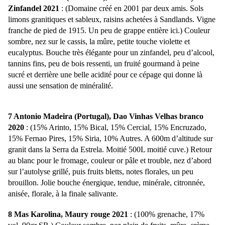
Zinfandel 2021
: (Domaine créé en 2001 par deux amis. Sols
limons granitiques et sableux, raisins achetées à Sandlands. Vigne
franche de pied de 1915. Un peu de grappe entière ici.) Couleur
sombre, nez sur le cassis, la mûre, petite touche violette et
eucalyptus. Bouche très élégante pour un zinfandel, peu d’alcool,
tannins fins, peu de bois ressenti, un fruité gourmand à peine
sucré et derrière une belle acidité pour ce cépage qui donne là
aussi une sensation de minéralité.
7 Antonio Madeira (Portugal), Dao Vinhas Velhas branco
2020
: (15% Arinto, 15% Bical, 15% Cercial, 15% Encruzado,
15% Fernao Pires, 15% Siria, 10% Autres. A 600m d’altitude sur
granit dans la Serra da Estrela. Moitié 500L moitié cuve.) Retour
au blanc pour le fromage, couleur or pâle et trouble, nez d’abord
sur l’autolyse grillé, puis fruits bletts, notes florales, un peu
brouillon. Jolie bouche énergique, tendue, minérale, citronnée,
anisée, florale, à la finale salivante.
8 Mas Karolina, Maury rouge 2021
: (100% grenache, 17%