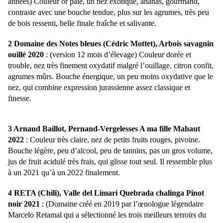
années) Couleur or pâle, un nez exotique, ananas, gourmand,
contraste avec une bouche tendue, plus sur les agrumes, très peu
de bois ressenti, belle finale fraîche et salivante.
2 Domaine des Notes bleues (Cédric Mottet), Arbois savagnin
ouillé 2020
: (version 12 mois d’élevage) Couleur dorée et
trouble, nez très finement oxydatif malgré l’ouillage, citron confit,
agrumes mûrs. Bouche énergique, un peu moins oxydative que le
nez, qui combine expression jurassienne assez classique et
finesse.
3 Arnaud Baillot, Pernand-Vergelesses A ma fille Mahaut
2022
: Couleur très claire, nez de petits fruits rouges, pivoine.
Bouche légère, peu d’alcool, peu de tannins, pas un gros volume,
jus de fruit acidulé très frais, qui glisse tout seul. Il ressemble plus
à un 2021 qu’à un 2022 finalement.
4 RETA (Chili), Valle del Limari Quebrada chalinga Pinot
noir 2021
: (Domaine créé en 2019 par l’œnologue légendaire
Marcelo Retamal qui a sélectionné les trois meilleurs terroirs du