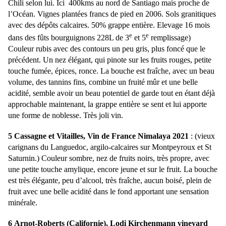
Chili selon lui. Ici 400kms au nord de Santiago mais proche de
l’Océan. Vignes plantées francs de pied en 2006. Sols granitiques
avec des dépôts calcaires. 50% grappe entière. Elevage 16 mois
e
e
dans des fûts bourguignons 228L de 3
et 5
remplissage)
Couleur rubis avec des contours un peu gris, plus foncé que le
précédent. Un nez élégant, qui pinote sur les fruits rouges, petite
touche fumée, épices, ronce. La bouche est fraîche, avec un beau
volume, des tannins fins, combine un fruité mûr et une belle
acidité, semble avoir un beau potentiel de garde tout en étant déjà
approchable maintenant, la grappe entière se sent et lui apporte
une forme de noblesse. Très joli vin.
5 Cassagne et Vitailles, Vin de France Nimalaya 2021
: (vieux
carignans du Languedoc, argilo-calcaires sur Montpeyroux et St
Saturnin.) Couleur sombre, nez de fruits noirs, très propre, avec
une petite touche amylique, encore jeune et sur le fruit. La bouche
est très élégante, peu d’alcool, très fraîche, aucun boisé, plein de
fruit avec une belle acidité dans le fond apportant une sensation
minérale.
6 Arnot-Roberts (Californie), Lodi Kirchenmann vineyard